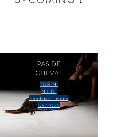
PAS DE
CHEVAL
TURIN
N.I.D.
Fonderie Limone
1/9/2026