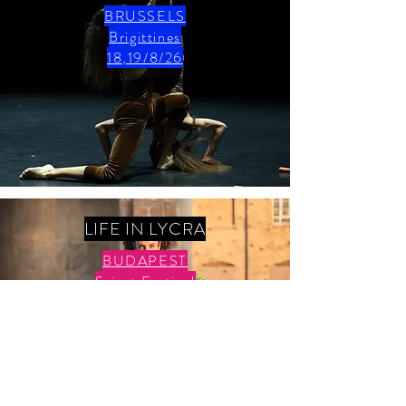
BRUSSELS
Brigittines
18,19/8/26
LIFE IN LYCRA
BUDAPEST
Sziget Festival
13,14/8,26