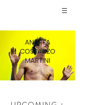
ANDREA
COSTANZO
MARTINI
UPCOMING ↓